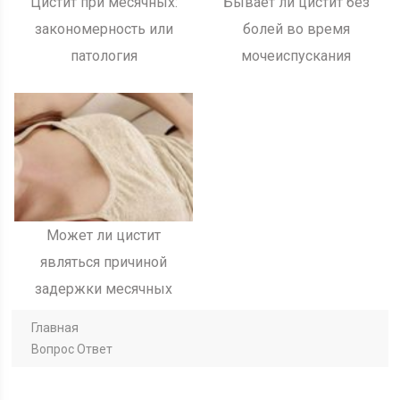
Цистит при месячных:
Бывает ли цистит без
закономерность или
болей во время
патология
мочеиспускания
Может ли цистит
являться причиной
задержки месячных
Главная
Вопрос Ответ