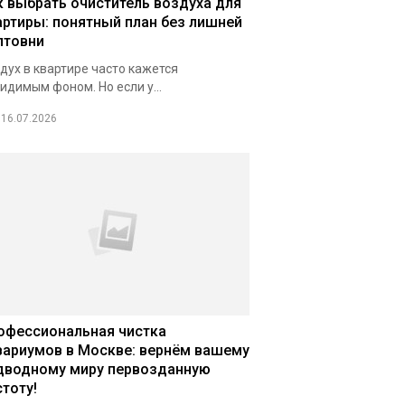
к выбрать очиститель воздуха для
артиры: понятный план без лишней
лтовни
дух в квартире часто кажется
идимым фоном. Но если у...
16.07.2026
офессиональная чистка
вариумов в Москве: вернём вашему
дводному миру первозданную
стоту!