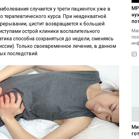
МР
 заболевания случается у трети пациенток уже в
ну
о терапевтического курса. При неадекватной
по
рерывании, цистит возвращается к большей
иступами острой клиники воспалительного
Маг
поз
атика способна сохраняться до недели, сменяясь
инф
ссии). Только своевременное лечение, в данном
ых последствий.
Ми
го