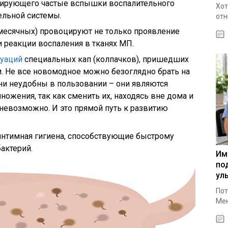
цирующего частые вспышки воспалительного
Хот
льной системы.
отн
(месячных) провоцируют не только проявление
и реакции воспаления в тканях МП.
руаций
специальных кап (колпачков), пришедших
. Не все новомодное можно безоглядно брать на
они неудобны в пользовании – они являются
ожения, так как сменить их, находясь вне дома и
 невозможно. И это прямой путь к развитию
интимная гигиена, способствующие быстрому
актерий.
Им
по
ул
Пот
Мен