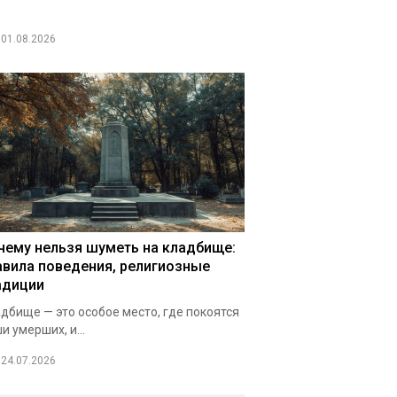
01.08.2026
чему нельзя шуметь на кладбище:
авила поведения, религиозные
адиции
дбище — это особое место, где покоятся
и умерших, и...
24.07.2026