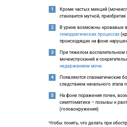
Кроме частых микций (мочеисп
становится мутной, приобретая
В урине возможны кровавые в
геморрагических процессах
(кр
происходящих на фоне нарушен
При тяжелом воспалительном 
мочеиспусканий и сократитель
недержанием мочи
.
Появляются спазматические бо
следствием начального этапа 
На фоне поражения почек, во
симптоматики – позывы к рвоте
(головокружения).
Чтобы понять, что делать при обост