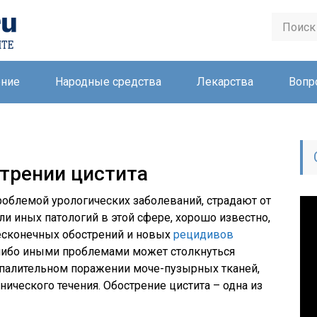
ение
Народные средства
Лекарства
Вопр
стрении цистита
проблемой урологических заболеваний, страдают от
ли иных патологий в этой сфере, хорошо известно,
есконечных обострений и новых
рецидивов
, либо иными проблемами может столкнуться
спалительном поражении моче-пузырных тканей,
ического течения. Обострение цистита – одна из