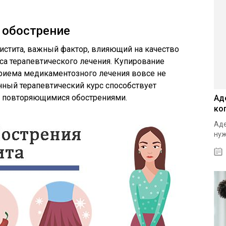
 обострение
истита, важный фактор, влияющий на качество
са терапевтического лечения. Купирование
риема медикаментозного лечения вовсе не
нный терапевтический курс способствует
и повторяющимися обострениями.
Ад
ко
Аде
нуж