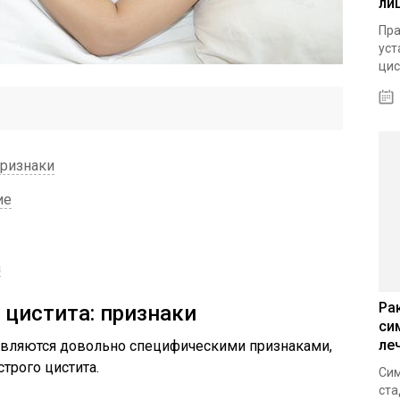
ли
Пра
уст
цис
признаки
ие
а
Ра
цистита: признаки
си
ле
являются довольно специфическими признаками,
трого цистита.
Сим
ста