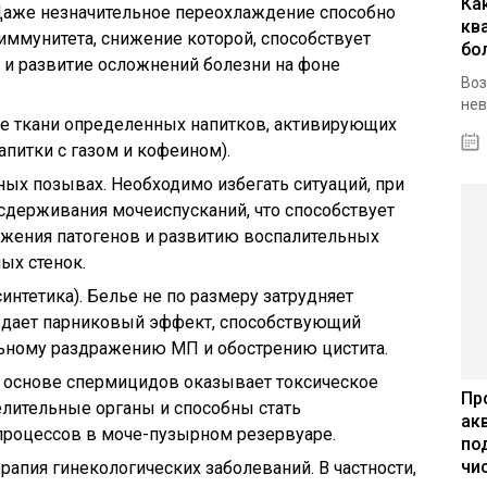
Ка
 Даже незначительное переохлаждение способно
кв
ммунитета, снижение которой, способствует
бо
и развитие осложнений болезни на фоне
Воз
нев
ые ткани определенных напитков, активирующих
апитки с газом и кофеином).
ых позывах. Необходимо избегать ситуаций, при
сдерживания мочеиспусканий, что способствует
ожения патогенов и развитию воспалительных
ых стенок.
синтетика). Белье не по размеру затрудняет
оздает парниковый эффект, способствующий
ьному раздражению МП и обострению цистита.
 основе спермицидов оказывает токсическое
Пр
лительные органы и способны стать
ак
процессов в моче-пузырном резервуаре.
по
чи
ерапия гинекологических заболеваний. В частности,