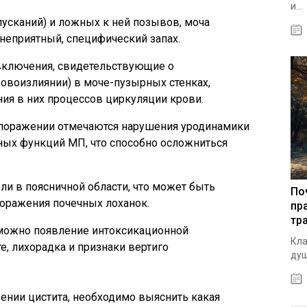
и...
усканий) и ложных к ней позывов, моча
 неприятный, специфический запах.
ключения, свидетельствующие о
овоизлиянии) в моче-пузырных стенках,
ия в них процессов циркуляции крови.
поражении отмечаются нарушения уродинамики
ных функций МП, что способно осложниться
ли в поясничной области, что может быть
По
поражения почечных лоханок.
пр
тр
зможно появление интоксикационной
Кла
, лихорадка и признаки вертиго
душ
рении цистита, необходимо выяснить какая